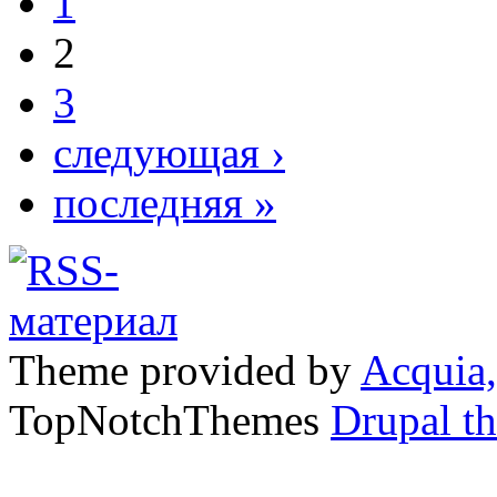
1
2
3
следующая ›
последняя »
Theme provided by
Acquia,
TopNotchThemes
Drupal t