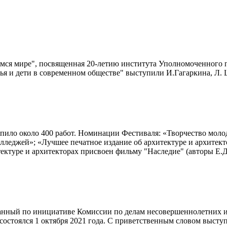
ся мире", посвященная 20-летию института Уполномоченного по 
ья и дети в современном обществе" выступили И.Гагаркина, Л.
ло около 400 работ. Номинации Фестиваля: «Творчество молод
олледжей»; «Лучшее печатное издание об архитектуре и архитек
ектуре и архитекторах присвоен фильму "Наследие" (авторы Е.
ванный по инициативе Комиссии по делам несовершеннолетних и
состоялся 1 октября 2021 года. С приветственным словом выст